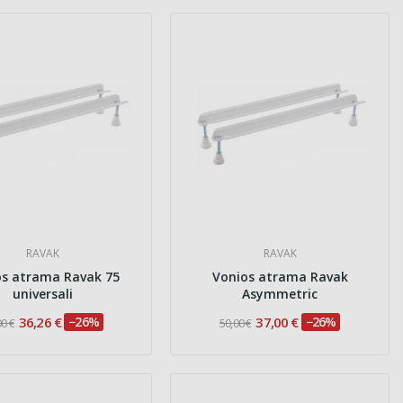
RAVAK
RAVAK
os atrama Ravak 75
Vonios atrama Ravak
universali
Asymmetric
36,26 €
−26%
37,00 €
−26%
00 €
50,00 €