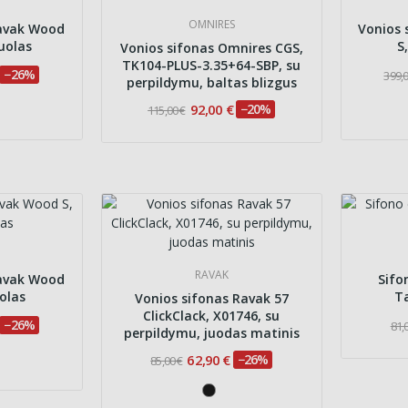
OMNIRES
Ravak Wood
Vonios 
žuolas
S
Vonios sifonas Omnires CGS,
TK104-PLUS-3.35+64-SBP, su
−26%
399,0
perpildymu, baltas blizgus
92,00 €
−20%
115,00 €
RAVAK
Ravak Wood
Sifo
uolas
T
Vonios sifonas Ravak 57
ClickClack, X01746, su
−26%
81,
perpildymu, juodas matinis
62,90 €
−26%
85,00 €