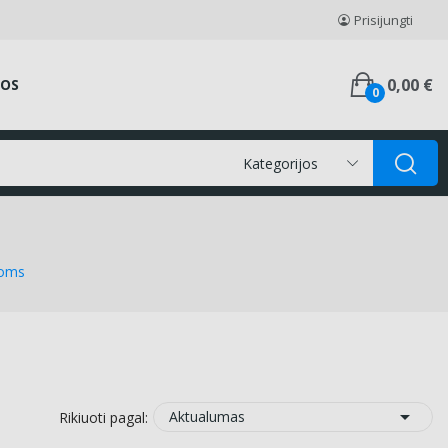
Prisijungti
0,00 €
GOS
0
Kategorijos
ioms

Aktualumas
Rikiuoti pagal: