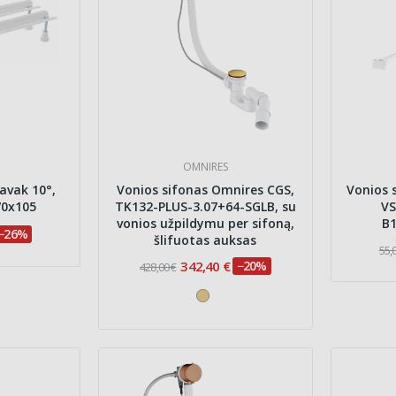
OMNIRES
avak 10°,
Vonios sifonas Omnires CGS,
Vonios s
70x105
TK132-PLUS-3.07+64-SGLB, su
VS
vonios užpildymu per sifoną,
B1
−26%
šlifuotas auksas
55,
342,40 €
−20%
428,00 €