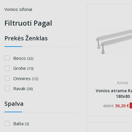
Vonios sifonai
Filtruoti Pagal
Prekės Ženklas
Besco
(32)
Grohe
(10)
Omnires
(12)
RAVAK
Ravak
(36)
Vonios atrama Ra
180x80
Spalva
36,26 €
49,00 €
Balta
(3)