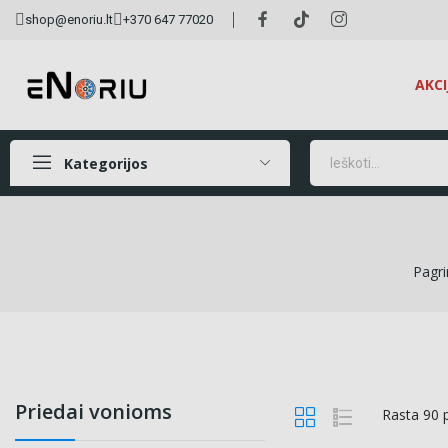
shop@enoriu.lt
+370 647 77020
AKCI
Kategorijos
Pagri
Priedai vonioms
Rasta 90 p