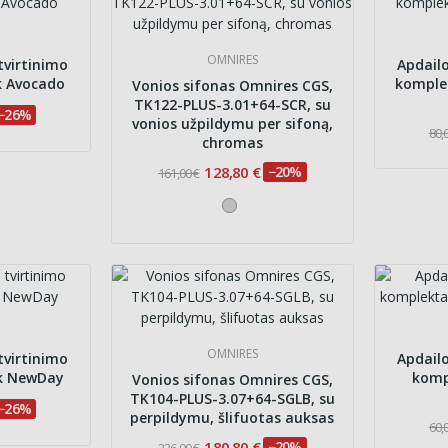
OMNIRES
tvirtinimo
Apdailo
k Avocado
komple
Vonios sifonas Omnires CGS,
TK122-PLUS-3.01+64-SCR, su
−26%
vonios užpildymu per sifoną,
80,
chromas
128,80 €
−20%
161,00 €
OMNIRES
tvirtinimo
Apdailo
k NewDay
komp
Vonios sifonas Omnires CGS,
TK104-PLUS-3.07+64-SGLB, su
−26%
perpildymu, šlifuotas auksas
60,
180,80 €
−20%
226,00 €