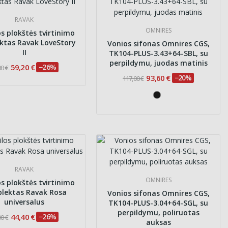
RAVAK
OMNIRES
s plokštės tvirtinimo
ktas Ravak LoveStory
Vonios sifonas Omnires CGS,
II
TK104-PLUS-3.43+64-SBL, su
perpildymu, juodas matinis
59,20 €
−26%
00 €
93,60 €
−20%
117,00 €
RAVAK
OMNIRES
s plokštės tvirtinimo
lektas Ravak Rosa
Vonios sifonas Omnires CGS,
universalus
TK104-PLUS-3.04+64-SGL, su
perpildymu, poliruotas
44,40 €
−26%
00 €
auksas