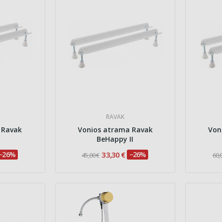
RAVAK
 Ravak
Vonios atrama Ravak
Von
BeHappy II
−26%
33,30 €
−26%
45,00 €
60,