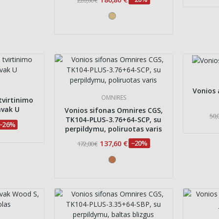
Vonios
OMNIRES
tvirtinimo
avak U
Vonios sifonas Omnires CGS,
50,
TK104-PLUS-3.76+64-SCP, su
−26%
perpildymu, poliruotas varis
137,60 €
−20%
172,00 €