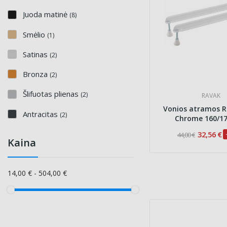
Juoda matinė
(8)
Smėlio
(1)
Satinas
(2)
Bronza
(2)
Šlifuotas plienas
(2)
RAVAK
Vonios atramos R
Antracitas
(2)
Chrome 160/1
32,56 €
44,00 €
Kaina
14,00 € - 504,00 €