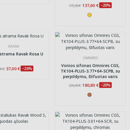
137,60 €
−20%
172,00 €
RAVAK
 atrama Ravak Rosa U
OMNIRES
Vonios sifonas Omnires CGS,
37,00 €
−26%
00 €
TK104-PLUS-3.77+64-SCPB, su
perpildymu, šlifuotas varis
180,80 €
−20%
226,00 €