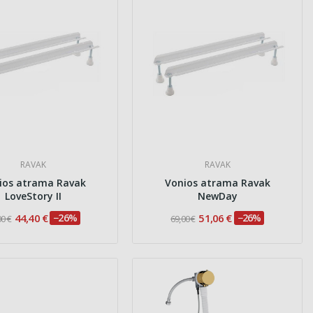
RAVAK
RAVAK
ios atrama Ravak
Vonios atrama Ravak
LoveStory II
NewDay
44,40 €
−26%
51,06 €
−26%
00 €
69,00 €