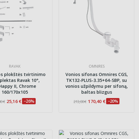
RAVAK
OMNIRES
s plokštės tvirtinimo
Vonios sifonas Omnires CGS,
lektas Ravak 10°,
TK132-PLUS-3.35+64-SBP, su
Happy II, Chrome
vonios užpildymu per sifoną,
160/170x105
baltas blizgus
25,16 €
−26%
170,40 €
−20%
00 €
213,00 €