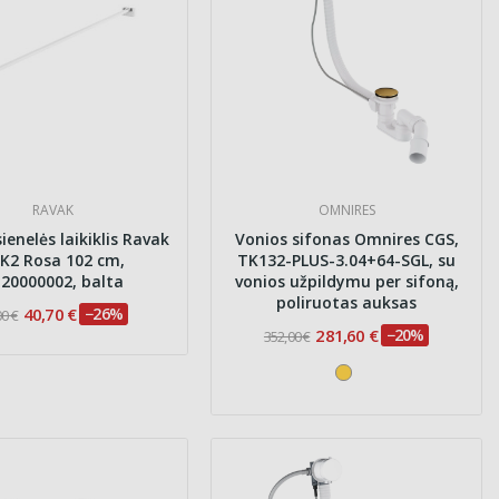
RAVAK
OMNIRES
ienelės laikiklis Ravak
Vonios sifonas Omnires CGS,
K2 Rosa 102 cm,
TK132-PLUS-3.04+64-SGL, su
20000002, balta
vonios užpildymu per sifoną,
poliruotas auksas
40,70 €
−26%
00 €
281,60 €
−20%
352,00 €