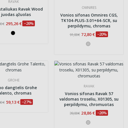
RAVAK
OMNIRES
staliukas Ravak Wood
, juodas ąžuolas
Vonios sifonas Omnires CGS,
TK104-PLUS-3.01+64-SCR, su
295,26 €
−26%
0 €
perpildymu, chromas
72,80 €
−20%
91,00 €
GROHE
RAVAK
no dangtelis Grohe
alento, chromas
Vonios sifonas Ravak 57
valdomas troseliu, X01305, su
59,13 €
−27%
00 €
perpildymu, chromuotas
28,86 €
−26%
39,00 €