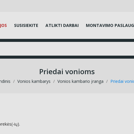
JOS
SUSISIEKITE
ATLIKTI DARBAI
MONTAVIMO PASLAU
Priedai vonioms
ndinis
Vonios kambarys
Vonios kambario įranga
Priedai von
rekės(-ių).