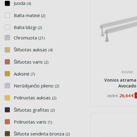
Juoda
(4)
Balta matinė
(2)
Balta blizgi
(2)
Chromuota
(21)
Šlifuotas auksas
(4)
Šlifuotas varis
(2)
RAVAK
Auksinė
(7)
Vonios atrama
Nerūdijančio plieno
Avocado
(2)
26,64 €
36,00 €
Poliruotas auksas
(2)
Šlifuotas grafitas
(2)
Poliruotas varis
(1)
Šlifuota sendinta bronza
(2)