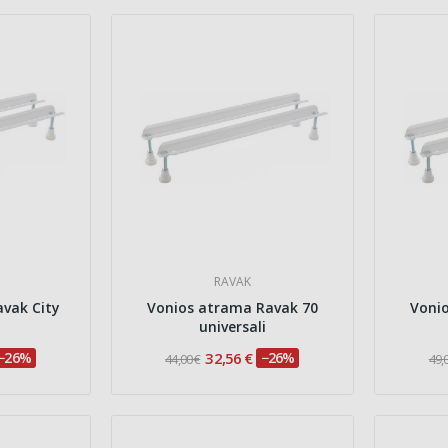
RAVAK
vak City
Vonios atrama Ravak 70
Voni
universali
−26%
32,56 €
−26%
44,00 €
49,