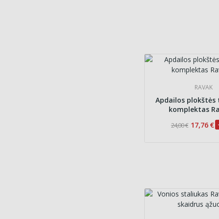
RAVAK
Apdailos plokštės 
komplektas R
17,76 €
24,00 €