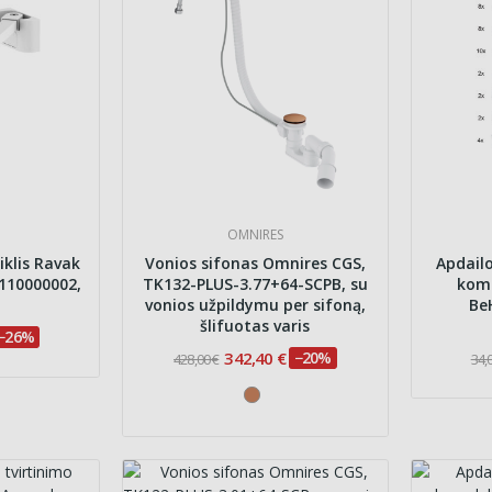
OMNIRES
iklis Ravak
Vonios sifonas Omnires CGS,
Apdailo
110000002,
TK132-PLUS-3.77+64-SCPB, su
komp
vonios užpildymu per sifoną,
Be
šlifuotas varis
−26%
342,40 €
−20%
428,00 €
34,