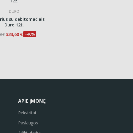
DURO
rius su debitomačiais
Duro 12ž.
333,60 €
−40%
0 €
APIE ĮMONĘ
Rekvizitai
Paslaugos
Atlikti darbai