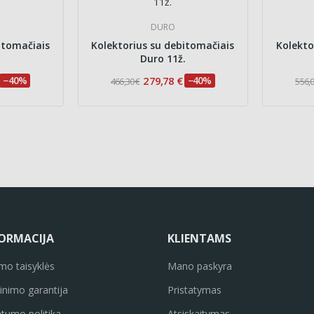
DURO
itomačiais
Kolektorius su debitomačiais
Kolekto
.
Duro 11ž.
−40%
279,78 €
−40%
466,30 €
556,0
ORMACIJA
KLIENTAMS
imo taisyklės
Mano paskyra
inimo garantija
Pristatymas
atumo politika
Atsiskaitymas