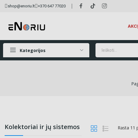
shop@enoriu.lt
+370 647 77020
AKCI
Kategorijos
Pag
Kolektoriai ir jų sistemos
Rasta 11 p