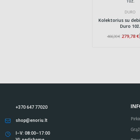
DURO
Kolektorius su deb
Duro 10ž
279,78 €
466,30 €
INF
+370 647 77020
Pirk
shop@enoriu.lt
Grąž
I–V: 08:00–17:00
Priv
VI: nedirbame