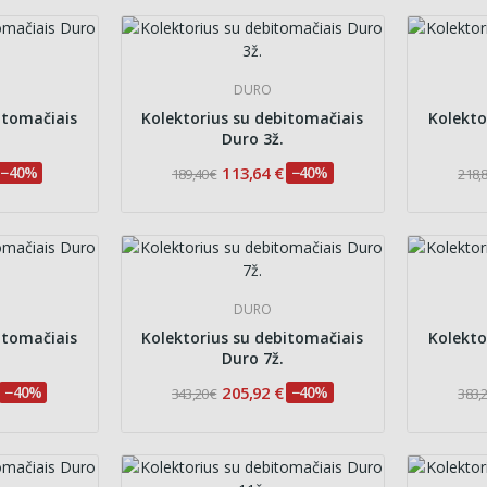
DURO
itomačiais
Kolektorius su debitomačiais
Kolekto
Duro 3ž.
−40%
113,64 €
−40%
189,40 €
218,8
DURO
itomačiais
Kolektorius su debitomačiais
Kolekto
Duro 7ž.
−40%
205,92 €
−40%
343,20 €
383,2