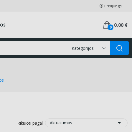
Prisijungti
0,00 €
GOS
0
Kategorijos
mos

Aktualumas
Rikiuoti pagal: