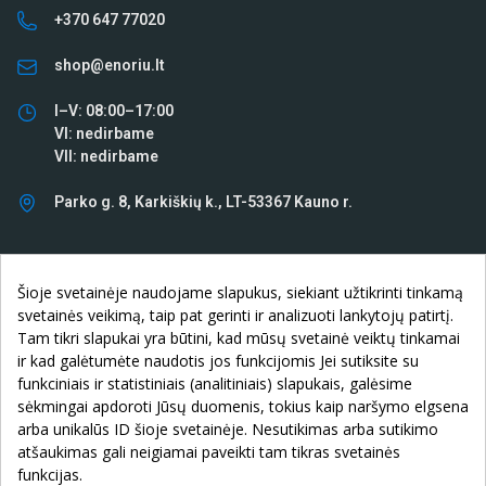
+370 647 77020
shop@enoriu.lt
I–V: 08:00–17:00
VI: nedirbame
VII: nedirbame
Parko g. 8, Karkiškių k., LT-53367 Kauno r.
INFORMACIJA

Šioje svetainėje naudojame slapukus, siekiant užtikrinti tinkamą
svetainės veikimą, taip pat gerinti ir analizuoti lankytojų patirtį.
KLIENTAMS

Tam tikri slapukai yra būtini, kad mūsų svetainė veiktų tinkamai
ir kad galėtumėte naudotis jos funkcijomis Jei sutiksite su
APIE ĮMONĘ

funkciniais ir statistiniais (analitiniais) slapukais, galėsime
sėkmingai apdoroti Jūsų duomenis, tokius kaip naršymo elgsena
arba unikalūs ID šioje svetainėje. Nesutikimas arba sutikimo
atšaukimas gali neigiamai paveikti tam tikras svetainės
funkcijas.
© 2026 MB „DBS Group" įmonės kodas: 306620438. Visos teisės