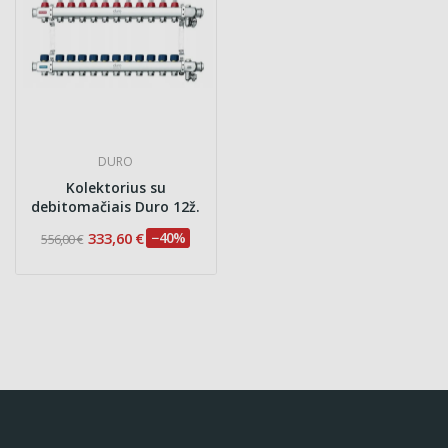
DURO
Kolektorius su
debitomačiais Duro 12ž.
333,60 €
−40%
556,00 €