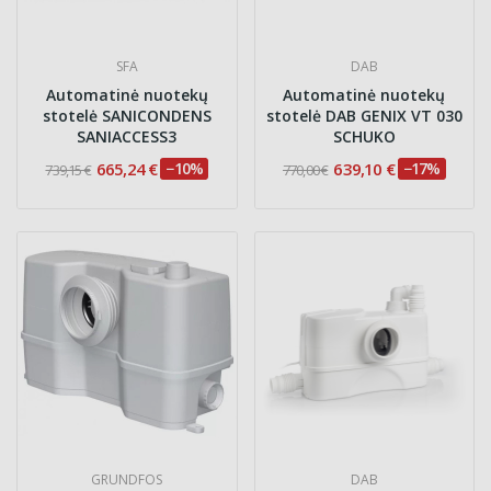
SFA
DAB
Automatinė nuotekų
Automatinė nuotekų
stotelė SANICONDENS
stotelė DAB GENIX VT 030
SANIACCESS3
SCHUKO
665,24 €
−10%
639,10 €
−17%
739,15 €
770,00 €
GRUNDFOS
DAB