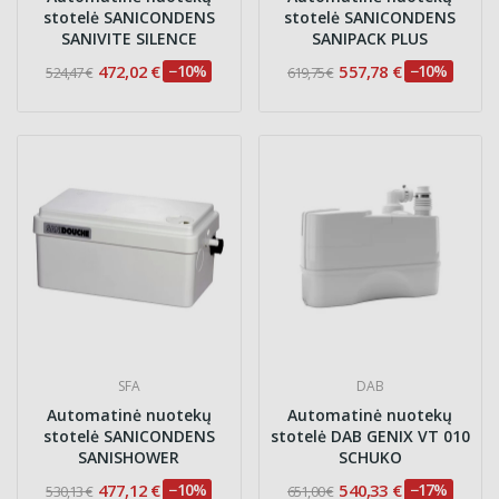
stotelė SANICONDENS
stotelė SANICONDENS
SANIVITE SILENCE
SANIPACK PLUS
472,02 €
−10%
557,78 €
−10%
524,47 €
619,75 €
SFA
DAB
Automatinė nuotekų
Automatinė nuotekų
stotelė SANICONDENS
stotelė DAB GENIX VT 010
SANISHOWER
SCHUKO
477,12 €
−10%
540,33 €
−17%
530,13 €
651,00 €