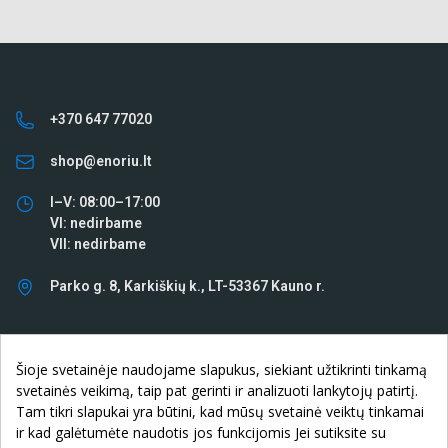
+370 647 77020
shop@enoriu.lt
I–V: 08:00–17:00
VI: nedirbame
VII: nedirbame
Parko g. 8, Karkiškių k., LT-53367 Kauno r.
INFORMACIJA

Šioje svetainėje naudojame slapukus, siekiant užtikrinti tinkamą
svetainės veikimą, taip pat gerinti ir analizuoti lankytojų patirtį.
KLIENTAMS

Tam tikri slapukai yra būtini, kad mūsų svetainė veiktų tinkamai
ir kad galėtumėte naudotis jos funkcijomis Jei sutiksite su