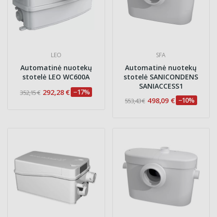
LEO
SFA
Automatinė nuotekų
Automatinė nuotekų
stotelė LEO WC600A
stotelė SANICONDENS
SANIACCESS1
292,28 €
−17%
352,15 €
498,09 €
−10%
553,43 €