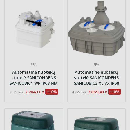
SFA
SFA
Automatinė nuotekų
Automatinė nuotekų
stotelė SANICONDENS
stotelė SANICONDENS
SANICUBIC1 WP IP68 NM
SANICUBIC2 XL VX IP68
2 264,10 €
−10%
3 869,43 €
−10%
2 515,67 €
4 299,37 €