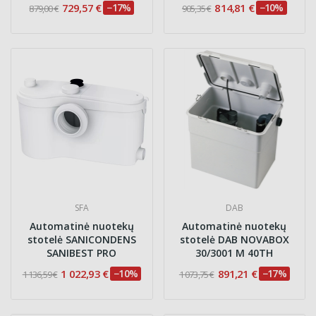
729,57 €
−17%
814,81 €
−10%
879,00 €
905,35 €
SFA
DAB
Automatinė nuotekų
Automatinė nuotekų
stotelė SANICONDENS
stotelė DAB NOVABOX
SANIBEST PRO
30/3001 M 40TH
1 022,93 €
−10%
891,21 €
−17%
1 136,59 €
1 073,75 €