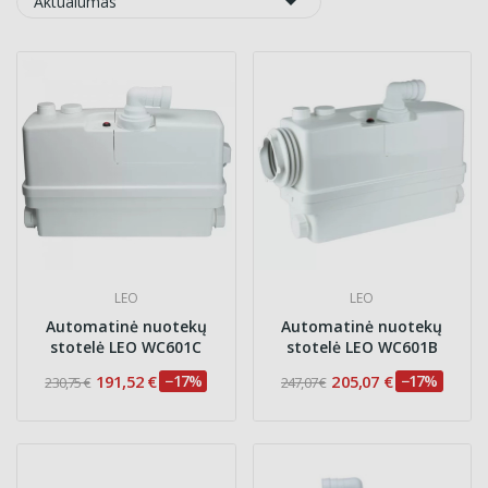

Aktualumas
LEO
LEO
Automatinė nuotekų
Automatinė nuotekų
stotelė LEO WC601C
stotelė LEO WC601B
191,52 €
−17%
205,07 €
−17%
230,75 €
247,07 €