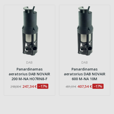
DAB
DAB
Panardinamas
Panardinamas
aeratorius DAB NOVAIR
aeratorius DAB NOVAIR
200 M-NA HO7RN8-F
600 M-NA 10M
247,34 €
−17%
407,54 €
−17%
298,00 €
491,01 €