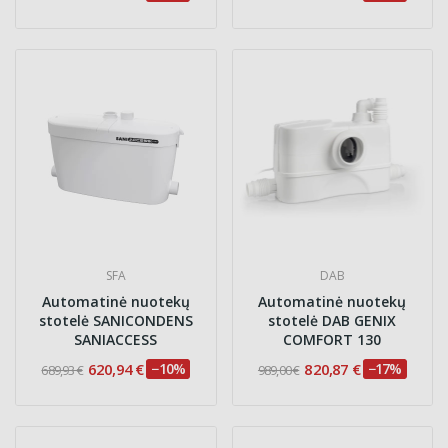
SFA
DAB
Automatinė nuotekų
Automatinė nuotekų
stotelė SANICONDENS
stotelė DAB GENIX
SANIACCESS
COMFORT 130
620,94 €
−10%
820,87 €
−17%
689,93 €
989,00 €