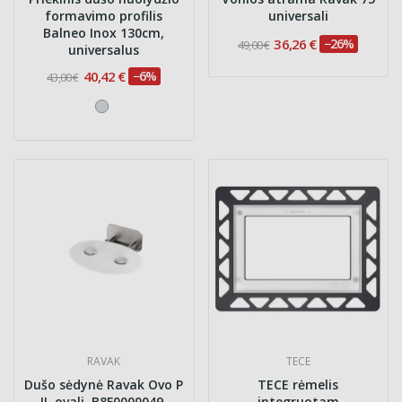
formavimo profilis
universali
Balneo Inox 130cm,
36,26 €
−26%
49,00 €
universalus
40,42 €
−6%
43,00 €
RAVAK
TECE
Dušo sėdynė Ravak Ovo P
TECE rėmelis
II, ovali, B8F0000049,
integruotam