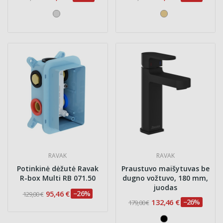
RAVAK
RAVAK
Potinkinė dėžutė Ravak
Praustuvo maišytuvas be
R-box Multi RB 071.50
dugno vožtuvo, 180 mm,
juodas
95,46 €
−26%
129,00 €
132,46 €
−26%
179,00 €