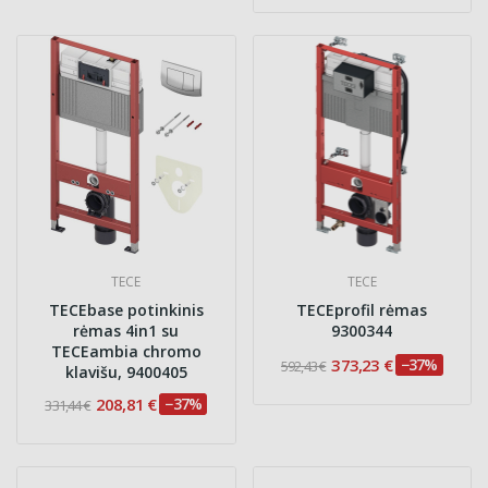
TECE
TECE
TECEbase potinkinis
TECEprofil rėmas
rėmas 4in1 su
9300344
TECEambia chromo
373,23 €
−37%
592,43 €
klavišu, 9400405
208,81 €
−37%
331,44 €