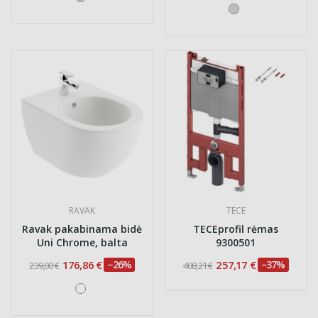
RAVAK
TECE
Ravak pakabinama bidė
TECEprofil rėmas
Uni Chrome, balta
9300501
176,86 €
−26%
257,17 €
−37%
239,00 €
408,21 €