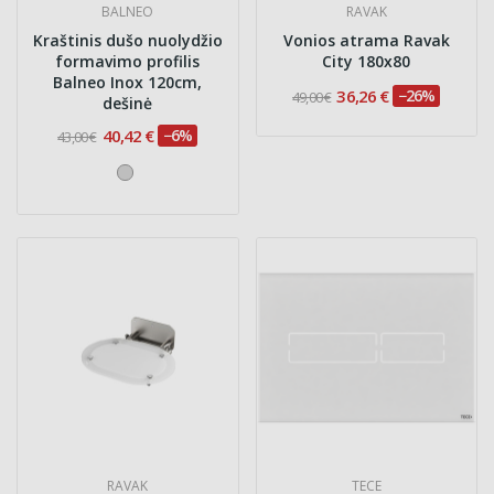
BALNEO
RAVAK
Kraštinis dušo nuolydžio
Vonios atrama Ravak
formavimo profilis
City 180x80
Balneo Inox 120cm,
36,26 €
−26%
49,00 €
dešinė
40,42 €
−6%
43,00 €
RAVAK
TECE