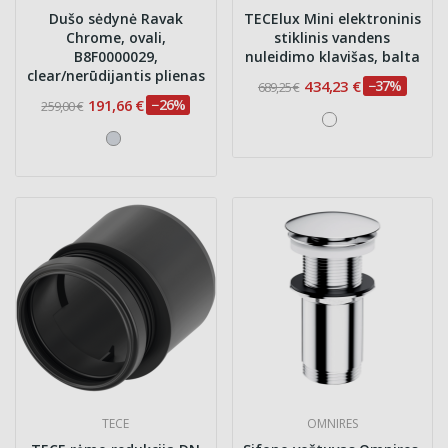
Dušo sėdynė Ravak
TECElux Mini elektroninis
Chrome, ovali,
stiklinis vandens
B8F0000029,
nuleidimo klavišas, balta
clear/nerūdijantis plienas
434,23 €
−37%
689,25 €
191,66 €
−26%
259,00 €
TECE
OMNIRES