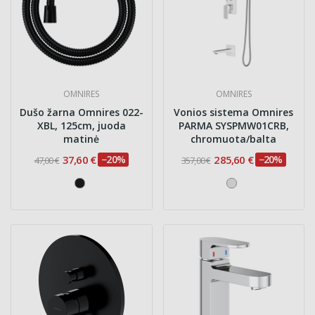
OMNIRES
OMNIRES
Dušo žarna Omnires 022-
Vonios sistema Omnires
XBL, 125cm, juoda
PARMA SYSPMW01CRB,
matinė
chromuota/balta
37,60 €
−20%
285,60 €
−20%
47,00 €
357,00 €