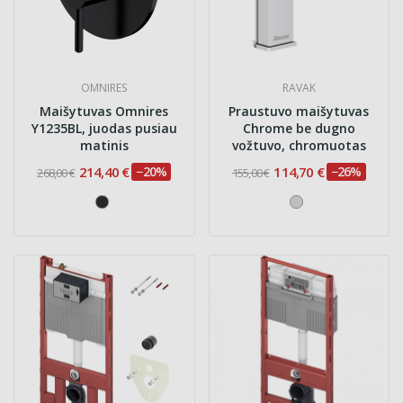
OMNIRES
RAVAK
Maišytuvas Omnires
Praustuvo maišytuvas
Y1235BL, juodas pusiau
Chrome be dugno
matinis
vožtuvo, chromuotas
214,40 €
−20%
114,70 €
−26%
268,00 €
155,00 €