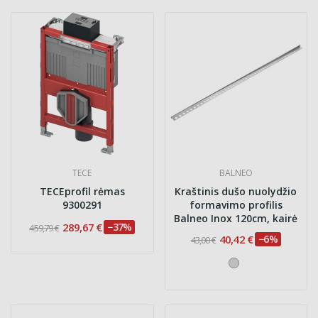
TECE
BALNEO
TECEprofil rėmas
Kraštinis dušo nuolydžio
9300291
formavimo profilis
Balneo Inox 120cm, kairė
289,67 €
−37%
459,79 €
40,42 €
−6%
43,00 €