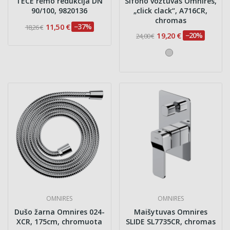
TECE rėmo redukcija DN
Sifono vožtuvas Omnires,
90/100, 9820136
„click clack“, A716CR,
chromas
11,50 €
−37%
18,26 €
19,20 €
−20%
24,00 €
OMNIRES
OMNIRES
Dušo žarna Omnires 024-
Maišytuvas Omnires
XCR, 175cm, chromuota
SLIDE SL7735CR, chromas