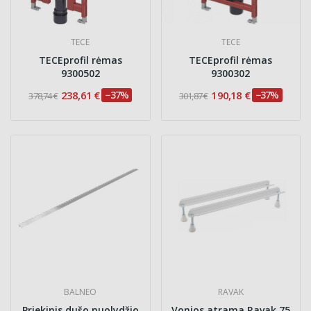
TECE
TECE
TECEprofil rėmas
TECEprofil rėmas
9300502
9300302
238,61 €
−37%
190,18 €
−37%
378,74 €
301,87 €
BALNEO
RAVAK
Priekinis dušo nuolydžio
Vonios atrama Ravak 75