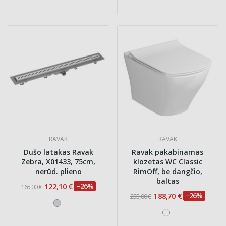
RAVAK
RAVAK
Dušo latakas Ravak
Ravak pakabinamas
Zebra, X01433, 75cm,
klozetas WC Classic
nerūd. plieno
RimOff, be dangčio,
baltas
122,10 €
−26%
165,00 €
188,70 €
−26%
255,00 €