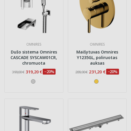
OMNIRES
OMNIRES
Dušo sistema Omnires
Maišytuvas Omnires
CASCADE SYSCAW01CR,
Y1235GL, poliruotas
chromuota
auksas
319,20 €
−20%
231,20 €
−20%
399,00 €
289,00 €