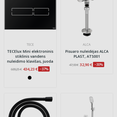
TECE
ALCA
TECElux Mini elektroninis
Pisuaro nuleidėjas ALCA
stiklinis vandens
PLAST, ATS001
nuleidimo klavišas, juoda
32,90 €
−30%
47,00 €
434,23 €
−37%
689,25 €