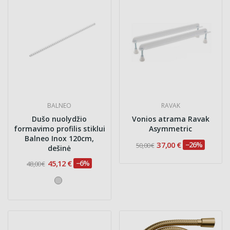
BALNEO
RAVAK
Dušo nuolydžio
Vonios atrama Ravak
formavimo profilis stiklui
Asymmetric
Balneo Inox 120cm,
37,00 €
−26%
50,00 €
dešinė
45,12 €
−6%
48,00 €