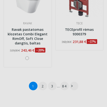
RAVAK
TECE
Ravak pastatomas
TECEprofil rėmas
klozetas Combi Elegant
9300379
RimOff, Soft Close
231,88 €
−37%
368,06 €
dangtis, baltas
243,46 €
−26%
329,00 €
1
2
3
…
84
