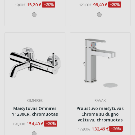
15,20 €
−20%
98,40 €
−20%
19,00 €
123,00 €
OMNIRES
RAVAK
Maišytuvas Omnires
Praustuvo maišytuvas
Y1230CR, chromuotas
Chrome su dugno
vožtuvu, chromuotas
154,40 €
−20%
193,00 €
132,46 €
−26%
179,00 €