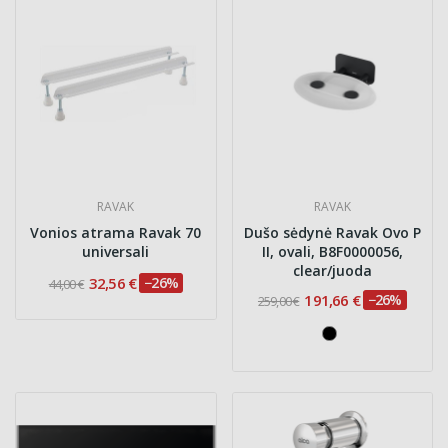
RAVAK
RAVAK
Vonios atrama Ravak 70
Dušo sėdynė Ravak Ovo P
universali
II, ovali, B8F0000056,
clear/juoda
32,56 €
−26%
44,00 €
191,66 €
−26%
259,00 €