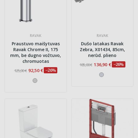
RAVAK
RAVAK
Praustuvo maišytuvas
Dušo latakas Ravak
Ravak Chrome II, 175
Zebra, X01434, 85cm,
mm, be dugno vožtuvo,
nerūd. plieno
chromuotas
136,90 €
−26%
185,00 €
92,50 €
−26%
125,00 €