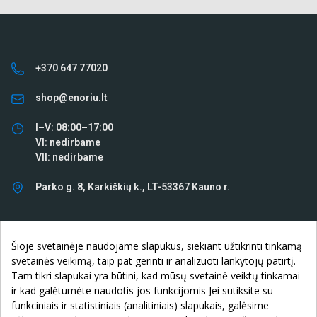
+370 647 77020
shop@enoriu.lt
I–V: 08:00–17:00
VI: nedirbame
VII: nedirbame
Parko g. 8, Karkiškių k., LT-53367 Kauno r.
INFORMACIJA

Šioje svetainėje naudojame slapukus, siekiant užtikrinti tinkamą
svetainės veikimą, taip pat gerinti ir analizuoti lankytojų patirtį.
KLIENTAMS

Tam tikri slapukai yra būtini, kad mūsų svetainė veiktų tinkamai
ir kad galėtumėte naudotis jos funkcijomis Jei sutiksite su
APIE ĮMONĘ

funkciniais ir statistiniais (analitiniais) slapukais, galėsime