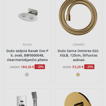
RAVAK
OMNIRES
Dušo sėdynė Ravak Ovo P
Dušo žarna Omnires 022-
II, ovali, B8F0000048,
XGLB, 125cm, šlifuotas
clear/nerūdijančio plieno
auksas
184,26 €
−26%
55,20 €
−20%
249,00 €
69,00 €