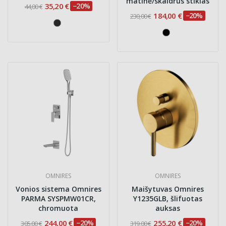
matinė/skaidrus stiklas
35,20 €
−20%
44,00 €
184,00 €
−20%
230,00 €
OMNIRES
OMNIRES
Vonios sistema Omnires
Maišytuvas Omnires
PARMA SYSPMW01CR,
Y1235GLB, šlifuotas
chromuota
auksas
244,00 €
−20%
255,20 €
−20%
305,00 €
319,00 €