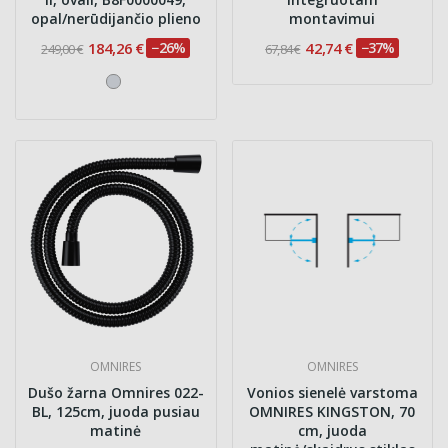
opal/nerūdijančio plieno
montavimui
184,26 €
−26%
42,74 €
−37%
249,00 €
67,84 €
OMNIRES
OMNIRES
Dušo žarna Omnires 022-
Vonios sienelė varstoma
BL, 125cm, juoda pusiau
OMNIRES KINGSTON, 70
matinė
cm, juoda