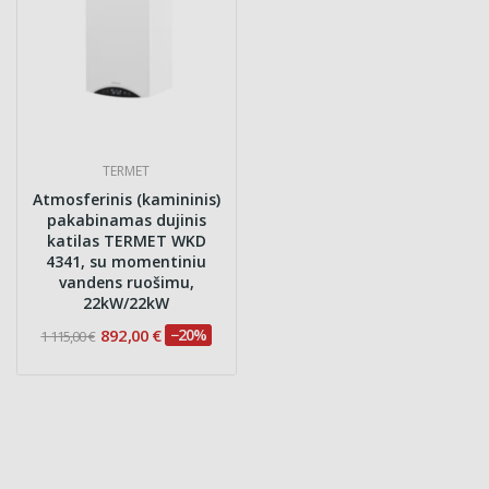
TERMET
Atmosferinis (kamininis)
pakabinamas dujinis
katilas TERMET WKD
4341, su momentiniu
vandens ruošimu,
22kW/22kW
892,00 €
−20%
1 115,00 €