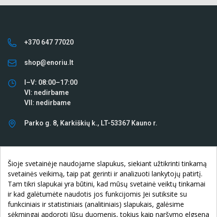
+370 647 77020
shop@enoriu.lt
I–V: 08:00–17:00
VI: nedirbame
VII: nedirbame
Parko g. 8, Karkiškių k., LT-53367 Kauno r.
INFORMACIJA

Šioje svetainėje naudojame slapukus, siekiant užtikrinti tinkamą
svetainės veikimą, taip pat gerinti ir analizuoti lankytojų patirtį.
KLIENTAMS

Tam tikri slapukai yra būtini, kad mūsų svetainė veiktų tinkamai
ir kad galėtumėte naudotis jos funkcijomis Jei sutiksite su
APIE ĮMONĘ

funkciniais ir statistiniais (analitiniais) slapukais, galėsime
sėkmingai apdoroti Jūsų duomenis, tokius kaip naršymo elgsena